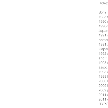
Hideto
Born 
1985 
1990 
1990-9
Japan
1991 
poste
1991 
"Japan
1992 
and "
1998 
associ
1998 e
1999 
2000 h
2009 
2009 
2011 
2011 e
"TYPO