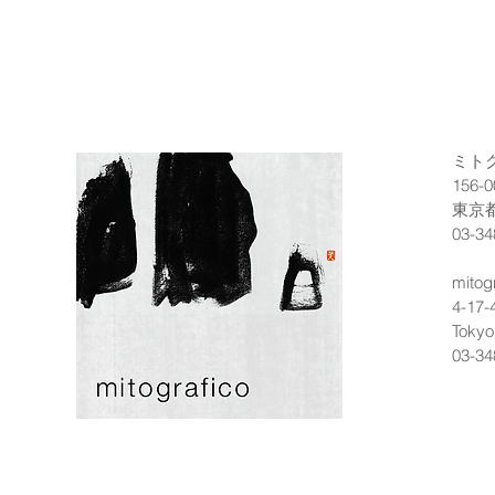
ミト
156-0
東京都
03-34
mitog
4-17-
Tokyo
03-34