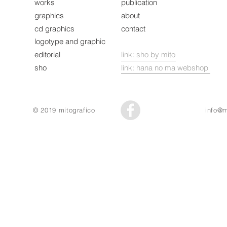
works
publication
graphics
about
cd graphics
contact
logotype and graphic
editorial
link: sho by mito
sho
link: hana no ma webshop
© 2019 mitografico
info@m