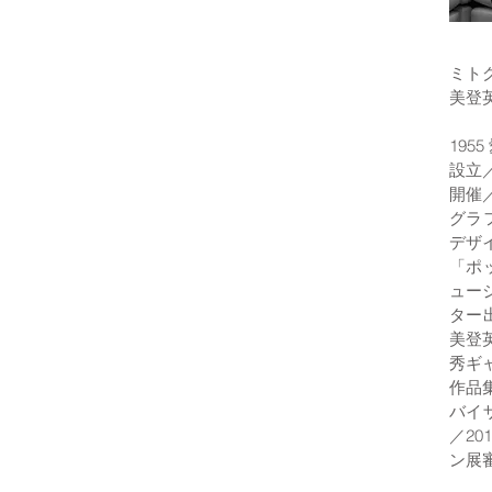
ミト
美登
195
設立／
開催
グラ
デザ
「ポ
ュー
ター
美登
秀ギャ
作品
バイ
／2
ン展