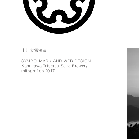
上川大雪酒造
SYMBOLMARK AND WEB DESIGN
Kamikawa Taisetsu Sake Brewery
mitografico 2017